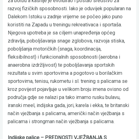
za borbu a kasnije je evoluirao i postao sredstvo za
razvoj fizičkih sposobnosti. Iako je oduvijek popularan na
Dalekom Istoku u zadnje vrijeme se počeo jako puno
koristiti na Zapadu u treningu rekreativaca i sportaša.
Njegova upotreba je sa ciljem unapređenja općeg
zdravlja, poboljšavanja snage zglobova, razvoja stiska,
poboljšanja motoričkih (snaga, koordinacija,
fleksibilnost) i funkcionalnih sposobnosti (aerobna i
anaerobna izdržljivost) te poboljšavanja sportskih
rezultata u svim sportovima a pogotovo u borilačkim
sportovima, tenisu, rukometu i sl. trening s palicama se
kroz povijest pojavljuje u velikom broju imena ovisno od
područja gdje se nalazi pa tako imamo rusku bulavu,
iranski meel, indijska gada, jori, karela i ekka, te britanski
način vježbanja s palicama, američki način vježbanja s
palicama i strongman način vježbanja s palicama.
Indijske palice – PREDNOSTI VJEŽBANJA S