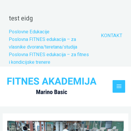
Skip
to
test eidg
content
Poslovne Edukacije
KONTAKT
Poslovna FITNES edukacija – za
vlasnike dvorana/teretana/studija
Poslovna FITNES edukacija – za fitnes
i kondicijske trenere
Main
Men