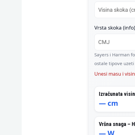
Vrsta skoka (info
Sayers i Harman fo
ostale tipove uzeti
Unesi masu i visin
Izračunata visi
—
cm
Vršna snaga – 
—
W