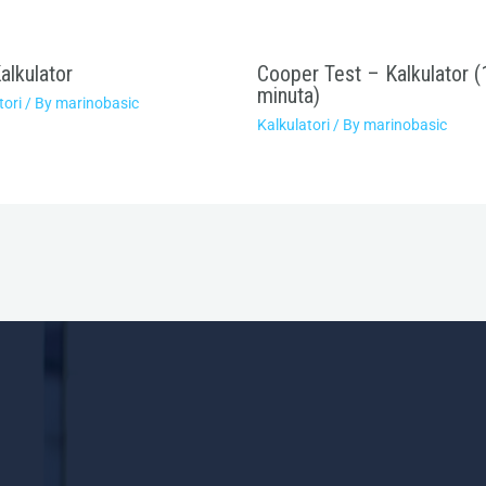
alkulator
Cooper Test – Kalkulator (
minuta)
tori
/ By
marinobasic
Kalkulatori
/ By
marinobasic