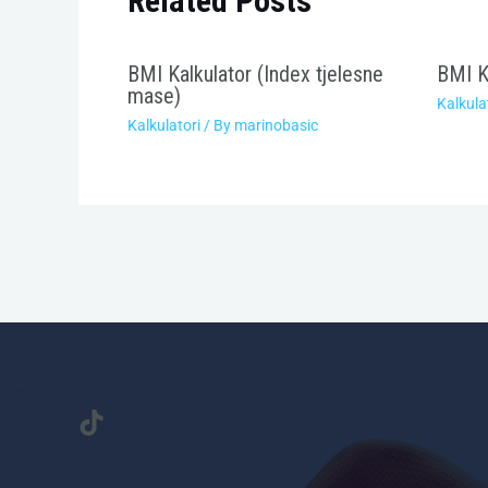
Related Posts
BMI Kalkulator (Index tjelesne
BMI K
mase)
Kalkula
Kalkulatori
/ By
marinobasic
TikTok