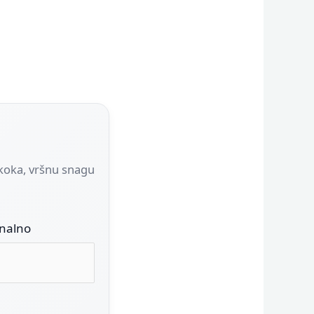
 skoka, vršnu snagu
onalno