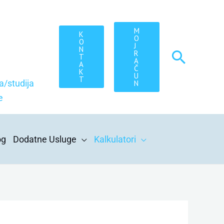
M
K
O
O
J
N
Searc
R
T
A
A
Č
K
U
T
a/studija
N
e
og
Dodatne Usluge
Kalkulatori