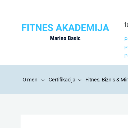
Skip
to
content
t
P
P
P
O meni
Certifikacija
Fitnes, Biznis & M