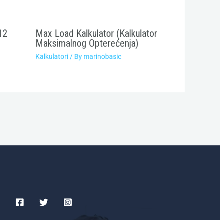
12
Max Load Kalkulator (Kalkulator
Maksimalnog Opterećenja)
Kalkulatori
/ By
marinobasic