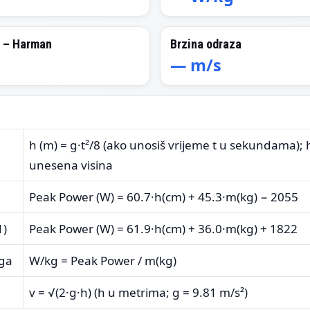
a – Harman
Brzina odraza
—
m/s
h (m) = g·t²/8 (ako unosiš vrijeme t u sekundama); 
unesena visina
Peak Power (W) = 60.7·h(cm) + 45.3·m(kg) − 2055
1)
Peak Power (W) = 61.9·h(cm) + 36.0·m(kg) + 1822
aga
W/kg = Peak Power / m(kg)
v = √(2·g·h) (h u metrima; g = 9.81 m/s²)