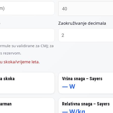
)
Zaokruživanje decimala
rmule su validirane za CMJ; za
 s rezervom.
u skoka/vrijeme leta.
na skoka
Vršna snaga – Sayers
—
W
Harman
Relativna snaga – Sayers
—
W/kg