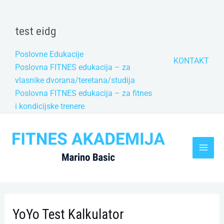
Skip
to
test eidg
content
Poslovne Edukacije
KONTAKT
Poslovna FITNES edukacija – za
vlasnike dvorana/teretana/studija
Poslovna FITNES edukacija – za fitnes
i kondicijske trenere
Main
Men
YoYo Test Kalkulator