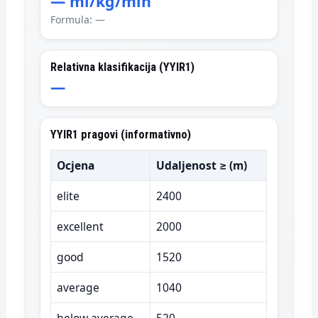
—
ml/kg/min
Formula: —
Relativna klasifikacija (YYIR1)
—
YYIR1 pragovi (informativno)
Ocjena
Udaljenost ≥ (m)
elite
2400
excellent
2000
good
1520
average
1040
below average
520