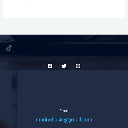
TikTok
Email
marinobasic@gmail.com