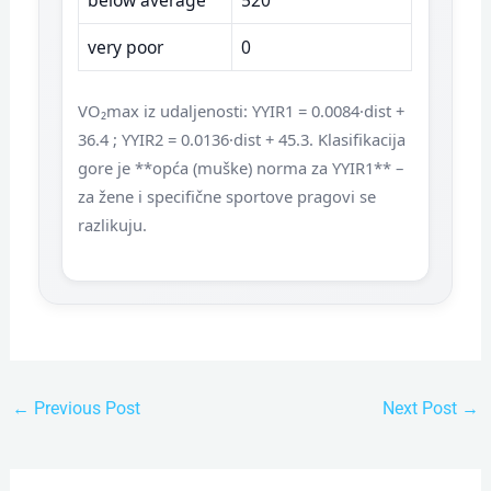
very poor
0
VO₂max iz udaljenosti: YYIR1 = 0.0084·dist +
36.4 ; YYIR2 = 0.0136·dist + 45.3. Klasifikacija
gore je **opća (muške) norma za YYIR1** –
za žene i specifične sportove pragovi se
razlikuju.
←
Previous Post
Next Post
→