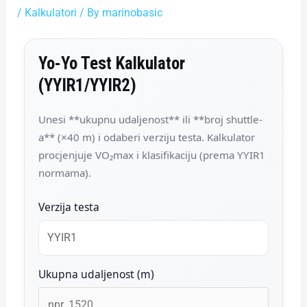
/
Kalkulatori
/ By
marinobasic
Yo-Yo Test Kalkulator
(YYIR1/YYIR2)
Unesi **ukupnu udaljenost** ili **broj shuttle-
a** (×40 m) i odaberi verziju testa. Kalkulator
procjenjuje VO₂max i klasifikaciju (prema YYIR1
normama).
Verzija testa
Ukupna udaljenost (m)