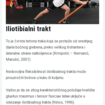
Iliotibialni trakt
To je čvrsta tetivna traka koja se proteže od srednjeg
dijela bočnog grebena, preko velikog trohantera i
lateralne strane natkoljenice (Krmpotić – Nemanić,
Marušić, 2001).
Nedovoljna fleksibilnost iliotibialnog trakta može
prouzročiti bolove u kuku ili koljenu.
Važno je da se zbog karakterističnog položaja hvatišta
gluetus maximus i tensor fasciae latae uključe u
istezanje iliotibialnog trakta (Ninos, 1996).