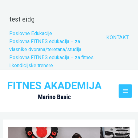
Skip
to
test eidg
content
Poslovne Edukacije
KONTAKT
Poslovna FITNES edukacija – za
vlasnike dvorana/teretana/studija
Poslovna FITNES edukacija – za fitnes
i kondicijske trenere
Main
Men