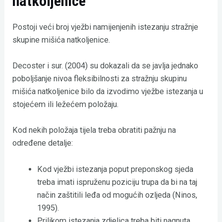
natkoljenice
Postoji veći broj vježbi namijenjenih istezanju stražnje
skupine mišića natkoljenice.
Decoster i sur. (2004) su dokazali da se javlja jednako
poboljšanje nivoa fleksibilnosti za stražnju skupinu
mišića natkoljenice bilo da izvodimo vježbe istezanja u
stojećem ili ležećem položaju.
Kod nekih položaja tijela treba obratiti pažnju na
određene detalje:
Kod vježbi istezanja poput preponskog sjeda
treba imati ispruženu poziciju trupa da bi na taj
način zaštitili leđa od mogućih ozljeda (Ninos,
1995).
Prilikom istezanja zdjelica treba biti nagnuta