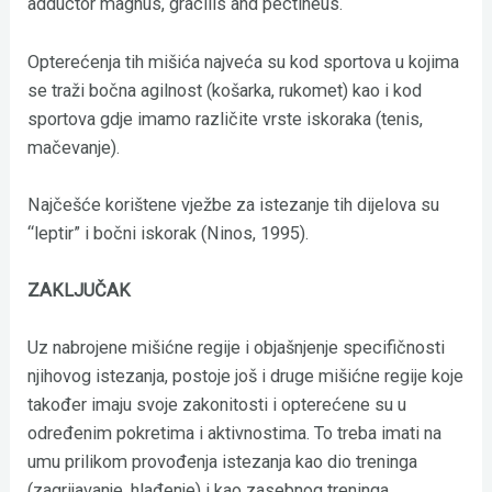
adductor magnus, gracilis and pectineus.
Opterećenja tih mišića najveća su kod sportova u kojima
se traži bočna agilnost (košarka, rukomet) kao i kod
sportova gdje imamo različite vrste iskoraka (tenis,
mačevanje).
Najčešće korištene vježbe za istezanje tih dijelova su
“leptir” i bočni iskorak (Ninos, 1995).
ZAKLJUČAK
Uz nabrojene mišićne regije i objašnjenje specifičnosti
njihovog istezanja, postoje još i druge mišićne regije koje
također imaju svoje zakonitosti i opterećene su u
određenim pokretima i aktivnostima. To treba imati na
umu prilikom provođenja istezanja kao dio treninga
(zagrijavanje, hlađenje) i kao zasebnog treninga.