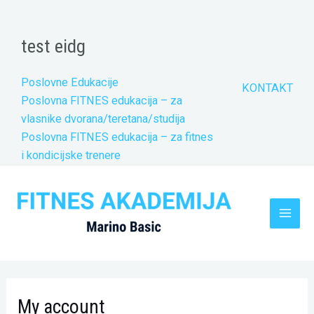
Skip
to
test eidg
content
Poslovne Edukacije
KONTAKT
Poslovna FITNES edukacija – za
vlasnike dvorana/teretana/studija
Poslovna FITNES edukacija – za fitnes
i kondicijske trenere
Main
Men
Required
Required
My account