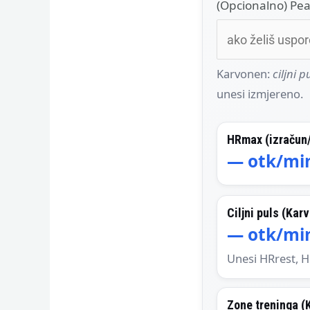
(Opcionalno) Peak
Karvonen:
ciljni p
unesi izmjereno.
HRmax (izračun
—
otk/mi
Ciljni puls (Kar
—
otk/mi
Unesi HRrest, H
Zone treninga (