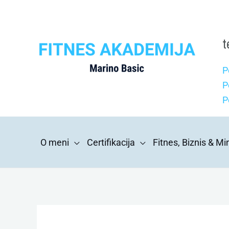
Skip
to
content
t
P
P
P
O meni
Certifikacija
Fitnes, Biznis & M