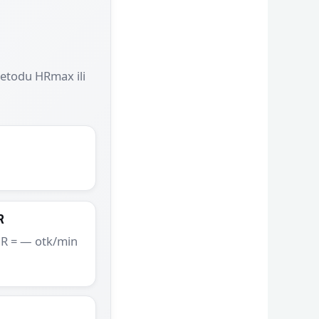
metodu HRmax ili
R
HR =
—
otk/min