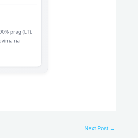
0% prag (LT),
tovima na
Next Post
→