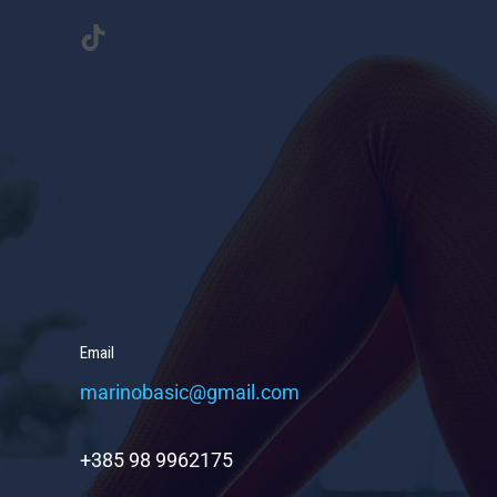
TikTok
Email
marinobasic@gmail.com
+385 98 9962175