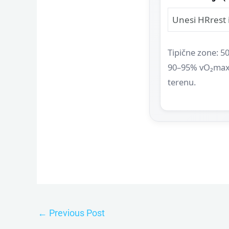
Unesi HRrest 
Tipične zone: 
90–95% vO₂max. 
terenu.
←
Previous Post