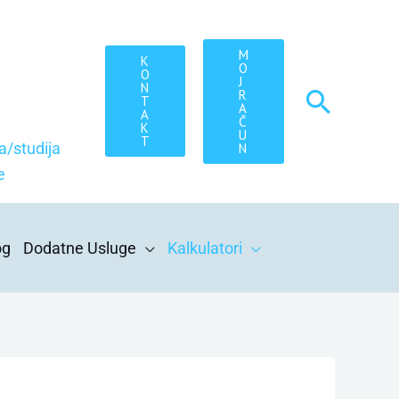
M
K
O
O
J
N
Searc
R
T
A
A
Č
K
U
T
a/studija
N
e
og
Dodatne Usluge
Kalkulatori