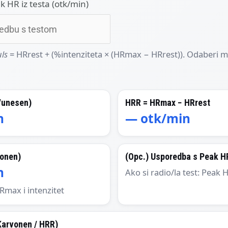
 HR iz testa (otk/min)
uls
= HRrest + (%intenziteta × (HRmax − HRrest)). Odaberi 
/unesen)
HRR = HRmax − HRrest
n
—
otk/min
vonen)
(Opc.) Usporedba s Peak H
n
Ako si radio/la test: Peak 
Rmax i intenzitet
Karvonen / HRR)