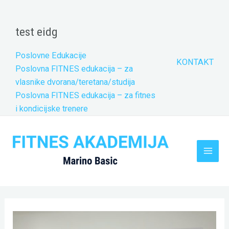
Skip
to
test eidg
content
Poslovne Edukacije
KONTAKT
Poslovna FITNES edukacija – za
vlasnike dvorana/teretana/studija
Poslovna FITNES edukacija – za fitnes
i kondicijske trenere
Main
Men