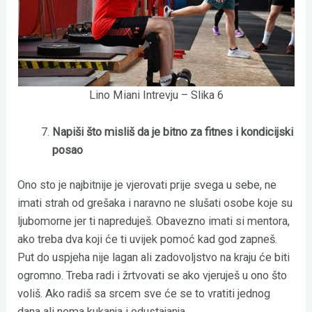
Lino Miani Intrevju – Slika 6
Napiši što misliš da je bitno za fitnes i kondicijski
posao
Ono sto je najbitnije je vjerovati prije svega u sebe, ne
imati strah od grešaka i naravno ne slušati osobe koje su
ljubomorne jer ti napreduješ. Obavezno imati si mentora,
ako treba dva koji će ti uvijek pomoć kad god zapneš.
Put do uspjeha nije lagan ali zadovoljstvo na kraju će biti
ogromno. Treba radi i žrtvovati se ako vjeruješ u ono što
voliš. Ako radiš sa srcem sve će se to vratiti jednog
dana ali nema kukanja i odustajanja.