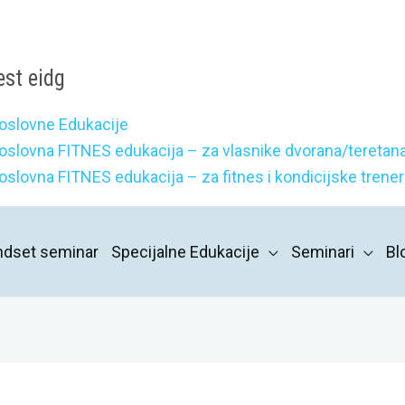
est eidg
oslovne Edukacije
oslovna FITNES edukacija – za vlasnike dvorana/teretana
oslovna FITNES edukacija – za fitnes i kondicijske trene
indset seminar
Specijalne Edukacije
Seminari
Bl