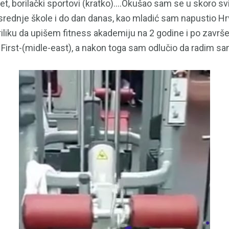
met, borilački sportovi (kratko)….Okušao sam se u skoro sv
rednje škole i do dan danas, kao mladić sam napustio Hrv
liku da upišem fitness akademiju na 2 godine i po završet
First-(midle-east), a nakon toga sam odlučio da radim sa