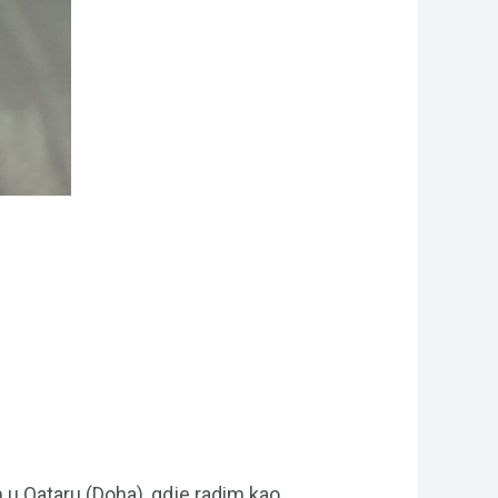
 u Qataru (Doha), gdje radim kao