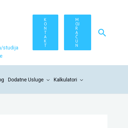
K
M
O
OJ
N
R
Searc
T
A
A
Č
K
U
T
N
/studija
re
og
Dodatne Usluge
Kalkulatori