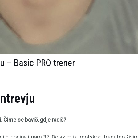
ju – Basic PRO trener
Intrevju
. Čime se baviš, gdje radiš?
jić, godina imam 37. Dolazim iz Imotskog, trenutno živim