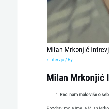
Milan Mrkonjić Intrev
/
Intervju
/ By
Milan Mrkonjić 
Reci nam malo više o sebi
Pozdrav, moje ime je Milan Mrkon