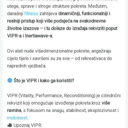
utege, sprave i stroge strukture pokreta. Međutim,
današnji
fitness
zahtijeva
dinamičniji, funkcionalniji i
realniji pristup koji više podsjeća na svakodnevne
životne izazove – i tu dolaze do izražaja rekviziti poput
VIPR-a i Inertiawave-a.
Ovi alati nude višedimenzionalne pokrete, angažiraju
cijelo tijelo i savršeni su za sve – od rekreativaca do
naprednih vježbača.
Što je VIPR i kako ga koristiti?
VIPR (Vitality, Performance, Reconditioning) je cilindrični
rekvizit koji omogućuje izvođenje pokreta kroz
više
ravnina
, s fokusom na snagu, stabilnost, eksplozivnost i
mobilnost
.
Upoznaj VIPR: