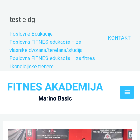
Skip
to
test eidg
content
Poslovne Edukacije
KONTAKT
Poslovna FITNES edukacija – za
vlasnike dvorana/teretana/studija
Poslovna FITNES edukacija – za fitnes
i kondicijske trenere
Main
Men