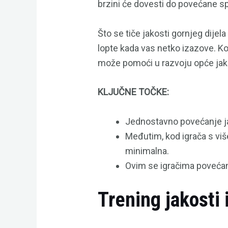
brzini će dovesti do povećane sp
Što se tiče jakosti gornjeg dijel
lopte kada vas netko izazove. K
može pomoći u razvoju opće jakos
KLJUČNE TOČKE:
Jednostavno povećanje jak
Međutim, kod igrača s više
minimalna.
Ovim se igračima poveća
Trening jakosti