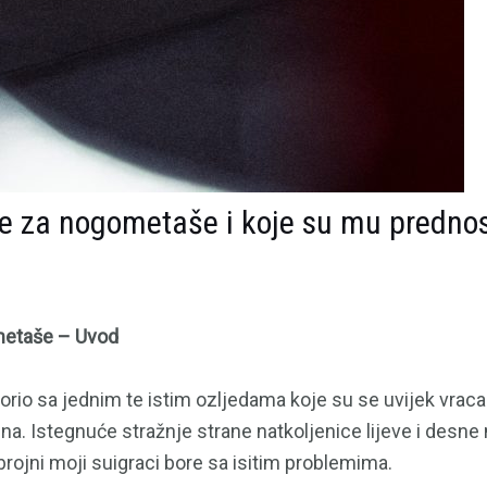
ge za nogometaše i koje su mu prednos
ometaše – Uvod
rio sa jednim te istim ozljedama koje su se uvijek vraca
ena. Istegnuće stražnje strane natkoljenice lijeve i desne
brojni moji suigraci bore sa isitim problemima.