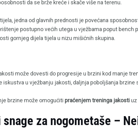
osobnosti da se brže kreće i skače više na terenu.
a tijela, jedna od glavnih prednosti je povećana sposobnost
orištenje postupno većih utega u vježbama poput bench p
ti gornjeg dijela tijela u nizu mišićnih skupina.
osti može dovesti do progresije u brzini kod manje treni
 iskustva u vježbanju jakosti, daljnja poboljšanja brzine 
nje brzine može omogućiti
praćenjem treninga jakosti
u
 i snage za nogometaše – Nei