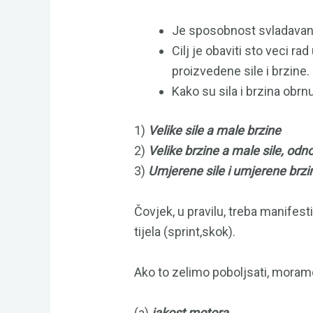
Je sposobnost svladavan
Cilj je obaviti sto veci ra
proizvedene sile i brzine.
Kako su sila i brzina obr
1)
Velike sile a male brzine
2)
Velike brzine a male sile, od
3)
Umjerene sile i umjerene brzi
Čovjek, u pravilu, treba manifes
tijela (sprint,skok).
Ako to zelimo poboljsati, moram
(a)
jakost motora