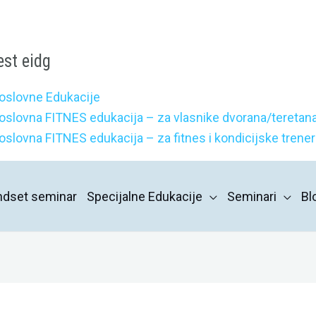
est eidg
oslovne Edukacije
oslovna FITNES edukacija – za vlasnike dvorana/teretana
oslovna FITNES edukacija – za fitnes i kondicijske trene
indset seminar
Specijalne Edukacije
Seminari
Bl