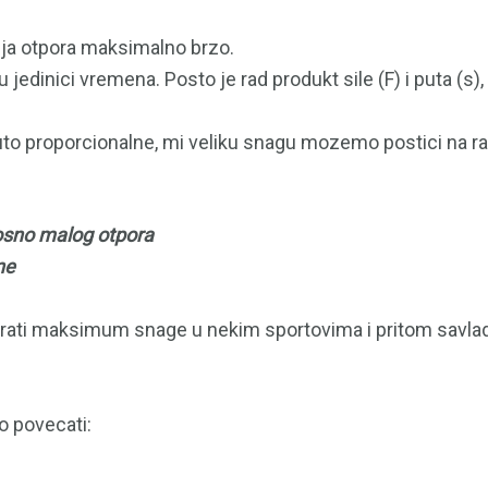
ja otpora maksimalno brzo.
d u jedinici vremena. Posto je rad produkt sile (F) i puta (s)
nuto proporcionalne, mi veliku snagu mozemo postici na r
nosno malog otpora
ne
tirati maksimum snage u nekim sportovima i pritom savlada
o povecati: