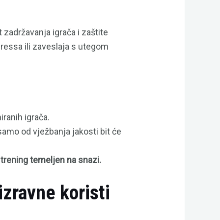
 zadržavanja igrača i zaštite
ressa ili zaveslaja s utegom
ranih igrača.
samo od vježbanja jakosti bit će
z
trening temeljen na snazi.
zravne koristi