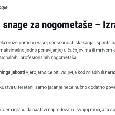
boje
 i snage za nogometaše – Izr
ela može pomoći i vašoj sposobnosti skakanja i sprinta n
aksimalno jedno ponavljanje) u čučnjevima ili mrtvom d
esionalnih i profesionalnih nogometaša.
ninga jakosti
vjerojatno će biti vidljivija kod mladih ili nera
skustva u teretani, samo jačanje neće nužno dodatno pove
kojem igraču da nastavi napredovati u svojoj moći, a ta s