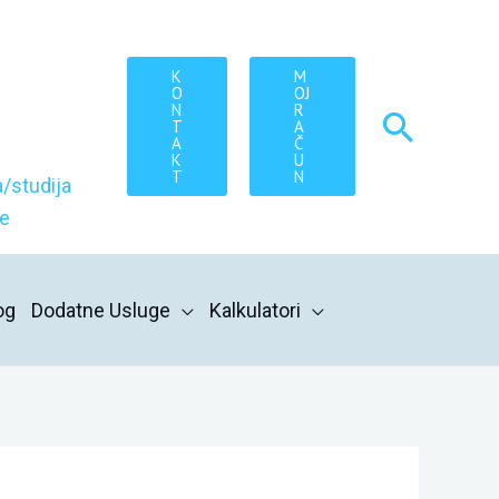
K
M
O
OJ
N
R
Searc
T
A
A
Č
K
U
T
N
/studija
re
og
Dodatne Usluge
Kalkulatori