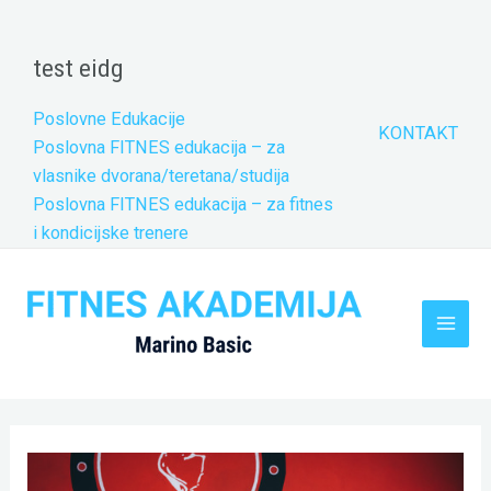
Skip
to
test eidg
content
Poslovne Edukacije
KONTAKT
Poslovna FITNES edukacija – za
vlasnike dvorana/teretana/studija
Poslovna FITNES edukacija – za fitnes
i kondicijske trenere
Main
Men