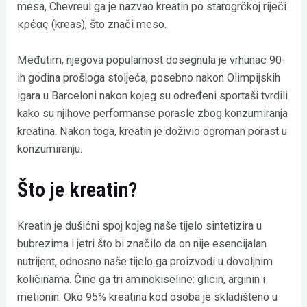
mesa, Chevreul ga je nazvao kreatin po starogrčkoj riječi
κρέας (kreas), što znači meso.
Međutim, njegova popularnost dosegnula je vrhunac 90-
ih godina prošloga stoljeća, posebno nakon Olimpijskih
igara u Barceloni nakon kojeg su određeni sportaši tvrdili
kako su njihove performanse porasle zbog konzumiranja
kreatina. Nakon toga, kreatin je doživio ogroman porast u
konzumiranju.
Što je kreatin?
Kreatin je dušićni spoj kojeg naše tijelo sintetizira u
bubrezima i jetri što bi značilo da on nije esencijalan
nutrijent, odnosno naše tijelo ga proizvodi u dovoljnim
količinama. Čine ga tri aminokiseline: glicin, arginin i
metionin. Oko 95% kreatina kod osoba je skladišteno u