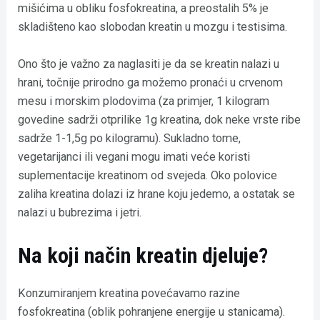
mišićima u obliku fosfokreatina, a preostalih 5% je
skladišteno kao slobodan kreatin u mozgu i testisima.
Ono što je važno za naglasiti je da se kreatin nalazi u
hrani, točnije prirodno ga možemo pronaći u crvenom
mesu i morskim plodovima (za primjer, 1 kilogram
govedine sadrži otprilike 1g kreatina, dok neke vrste ribe
sadrže 1-1,5g po kilogramu). Sukladno tome,
vegetarijanci ili vegani mogu imati veće koristi
suplementacije kreatinom od svejeda. Oko polovice
zaliha kreatina dolazi iz hrane koju jedemo, a ostatak se
nalazi u bubrezima i jetri.
Na koji način kreatin djeluje?
Konzumiranjem kreatina povećavamo razine
fosfokreatina (oblik pohranjene energije u stanicama).