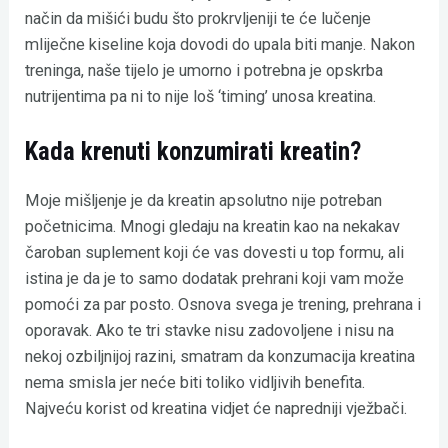
način da mišići budu što prokrvljeniji te će lučenje
mliječne kiseline koja dovodi do upala biti manje. Nakon
treninga, naše tijelo je umorno i potrebna je opskrba
nutrijentima pa ni to nije loš ‘timing’ unosa kreatina.
Kada krenuti konzumirati kreatin?
Moje mišljenje je da kreatin apsolutno nije potreban
početnicima. Mnogi gledaju na kreatin kao na nekakav
čaroban suplement koji će vas dovesti u top formu, ali
istina je da je to samo dodatak prehrani koji vam može
pomoći za par posto. Osnova svega je trening, prehrana i
oporavak. Ako te tri stavke nisu zadovoljene i nisu na
nekoj ozbiljnijoj razini, smatram da konzumacija kreatina
nema smisla jer neće biti toliko vidljivih benefita.
Najveću korist od kreatina vidjet će napredniji vježbači.