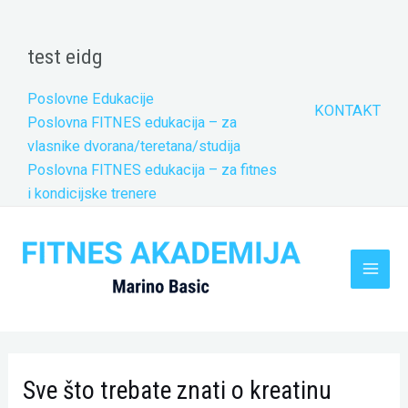
Skip
to
test eidg
content
Poslovne Edukacije
KONTAKT
Poslovna FITNES edukacija – za
vlasnike dvorana/teretana/studija
Poslovna FITNES edukacija – za fitnes
i kondicijske trenere
Main
Men
Sve što trebate znati o kreatinu