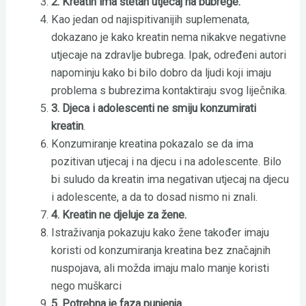
2. Kreatin ima štetan utjecaj na bubrege.
Kao jedan od najispitivanijih suplemenata,
dokazano je kako kreatin nema nikakve negativne
utjecaje na zdravlje bubrega. Ipak, određeni autori
napominju kako bi bilo dobro da ljudi koji imaju
problema s bubrezima kontaktiraju svog liječnika.
3. Djeca i adolescenti ne smiju konzumirati
kreatin
.
Konzumiranje kreatina pokazalo se da ima
pozitivan utjecaj i na djecu i na adolescente. Bilo
bi suludo da kreatin ima negativan utjecaj na djecu
i adolescente, a da to dosad nismo ni znali.
4. Kreatin ne djeluje za žene.
Istraživanja pokazuju kako žene također imaju
koristi od konzumiranja kreatina bez značajnih
nuspojava, ali možda imaju malo manje koristi
nego muškarci
5. Potrebna je faza punjenja.