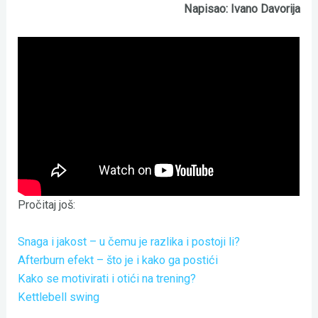
Napisao: Ivano Davorija
Pročitaj još:
Snaga i jakost – u čemu je razlika i postoji li?
Afterburn efekt – što je i kako ga postići
Kako se motivirati i otići na trening?
Kettlebell swing