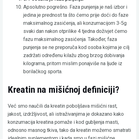
Apsolutno pogrešno. Faza punjenja je naš izbor i
jedina je prednost ta što ćemo prije doći do faze
maksimalnog zasićenja, ali konzumacijom 3-5g
svaki dan nakon otprilike 4 tjedna doživjet ćemo
fazu maksimalnog zasićenja. Također, faza
punjenja se ne preporuča kod osoba kojima je cilj
zadržati određenu kilažu zbog brzog dobivanja
kilograma, pritom mislim ponajviše na ljude iz
borilačkog sporta.
Kreatin na mišićnoj definiciji?
Već smo naučili da kreatin poboljšava mišićni rast,
jakost, izdržljivost, ali istraživanjima je dokazano kako
konzumacija kreatina pomaže i kod gubljenja masti,
odnosno masnog tkiva, tako da kreatin možemo smatrati
idealnim suplementom i kada smo u fazi mišićne