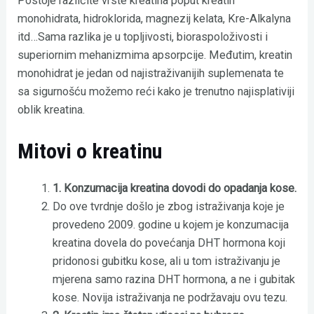
Postoje različite vrste kreatina poput kreatin
monohidrata, hidroklorida, magnezij kelata, Kre-Alkalyna
itd…Sama razlika je u topljivosti, bioraspoloživosti i
superiornim mehanizmima apsorpcije. Međutim, kreatin
monohidrat je jedan od najistraživanijih suplemenata te
sa sigurnošću možemo reći kako je trenutno najisplativiji
oblik kreatina.
Mitovi o kreatinu
1. Konzumacija kreatina dovodi do opadanja kose.
Do ove tvrdnje došlo je zbog istraživanja koje je
provedeno 2009. godine u kojem je konzumacija
kreatina dovela do povećanja DHT hormona koji
pridonosi gubitku kose, ali u tom istraživanju je
mjerena samo razina DHT hormona, a ne i gubitak
kose. Novija istraživanja ne podržavaju ovu tezu.