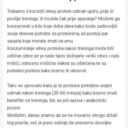
Trebamo li koristiti whey protein odmah ujutro, prije ili
poslije treninga, ili možda čak prije spavanja? Možete ga
konzumirati u bilo koje doba dana kako biste zadovoljili
svoje dnevne potrebe za proteinima, ali postoji par
savjeta koje morate imati na umu.
Konzumiranje whey proteina nakon treninga može biti
odličan izbor jer je naše tijelo doživjelo veliki stres i naši
mišići, odnosno mišićna vlakna su oštećena te su
potrebni proteini kako bismo ih obnovili.
Tako se vjerovalo kako je te proteine potrebno unijeti
odmah nakon treninga (30-60 minuta) kako bismo imali
benefite od treninga, što se još naziva i anabolički
prozor.
Međutim, danas znamo da se ne moramo strogo držati
tog pravila, već je puno važnije da unesemo dovoljnu