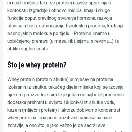
ni naših mišića. Iako se proteini najviše spominju u
kontekstu izgradnje i obnove mišića, imaju i druge
funkcije poput pravilnog stvaranja hormona, razvoja
stanica u tijelu, optimizacije fizioloških procesa, kretanja
esencijalnih molekula po tijelu… Proteine imamo u
uobičajenoj prehrani (u mesu, ribi, jajima, sirevima…) i u
obliku suplemenata.
Što je whey protein?
Whey protein (protein sirutke) je mješavina proteina
izoliranih iz sirutke, tekućeg dijela mlijeka koji se izdvaja
tijekom proizvodnje sira te je jedan od najbolje proučenih
dodataka prehrani u svijetu. Uklonivši iz sirutke vodu,
kazein (mliječni protein) i laktozu dobivamo koncentrat
whey proteina. Ima puno pozitivnih učinaka na naše
zdravlje, a ono što je jako važno je da sadrži sve