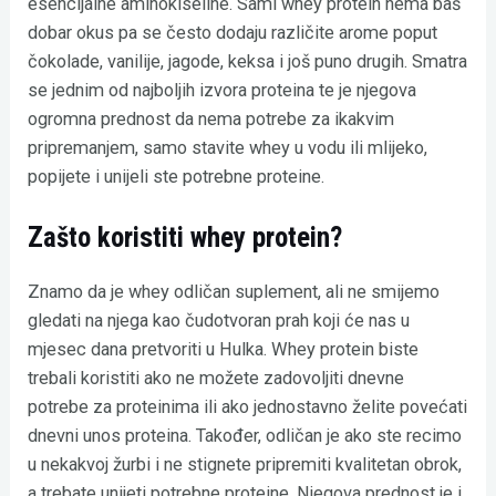
esencijalne aminokiseline. Sami whey protein nema baš
dobar okus pa se često dodaju različite arome poput
čokolade, vanilije, jagode, keksa i još puno drugih. Smatra
se jednim od najboljih izvora proteina te je njegova
ogromna prednost da nema potrebe za ikakvim
pripremanjem, samo stavite whey u vodu ili mlijeko,
popijete i unijeli ste potrebne proteine.
Zašto koristiti whey protein?
Znamo da je whey odličan suplement, ali ne smijemo
gledati na njega kao čudotvoran prah koji će nas u
mjesec dana pretvoriti u Hulka. Whey protein biste
trebali koristiti ako ne možete zadovoljiti dnevne
potrebe za proteinima ili ako jednostavno želite povećati
dnevni unos proteina. Također, odličan je ako ste recimo
u nekakvoj žurbi i ne stignete pripremiti kvalitetan obrok,
a trebate unijeti potrebne proteine. Njegova prednost je i