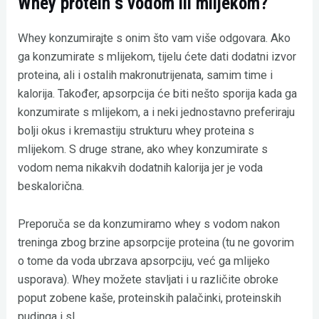
Whey protein s vodom ili mlijekom?
Whey konzumirajte s onim što vam više odgovara. Ako
ga konzumirate s mlijekom, tijelu ćete dati dodatni izvor
proteina, ali i ostalih makronutrijenata, samim time i
kalorija. Također, apsorpcija će biti nešto sporija kada ga
konzumirate s mlijekom, a i neki jednostavno preferiraju
bolji okus i kremastiju strukturu whey proteina s
mlijekom. S druge strane, ako whey konzumirate s
vodom nema nikakvih dodatnih kalorija jer je voda
beskalorična.
Preporuča se da konzumiramo whey s vodom nakon
treninga zbog brzine apsorpcije proteina (tu ne govorim
o tome da voda ubrzava apsorpciju, već ga mlijeko
usporava). Whey možete stavljati i u različite obroke
poput zobene kaše, proteinskih palačinki, proteinskih
pudinga i sl.