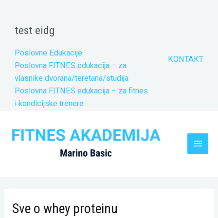
Skip
to
test eidg
content
Poslovne Edukacije
KONTAKT
Poslovna FITNES edukacija – za
vlasnike dvorana/teretana/studija
Poslovna FITNES edukacija – za fitnes
i kondicijske trenere
Main
Men
Sve o whey proteinu