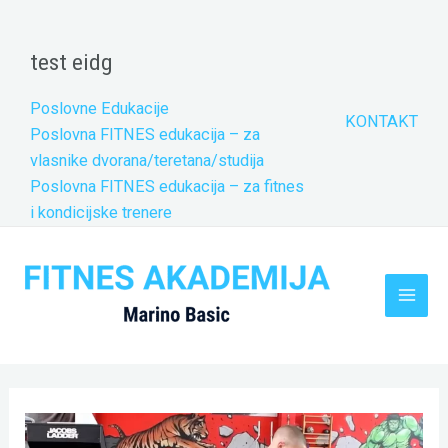
Skip
to
test eidg
content
Poslovne Edukacije
KONTAKT
Poslovna FITNES edukacija – za
vlasnike dvorana/teretana/studija
Poslovna FITNES edukacija – za fitnes
i kondicijske trenere
Main
Men