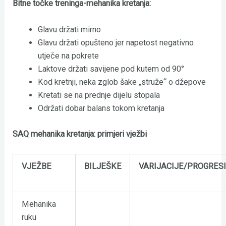
Bitne točke treninga-mehanika kretanja:
Glavu držati mirno
Glavu držati opušteno jer napetost negativno
utječe na pokrete
Laktove držati savijene pod kutem od 90°
Kod kretnji, neka zglob šake „struže“ o džepove
Kretati se na prednje dijelu stopala
Održati dobar balans tokom kretanja
SAQ mehanika kretanja: primjeri vježbi
VJEŽBE
BILJEŠKE
VARIJACIJE/PROGRES
Mehanika
ruku