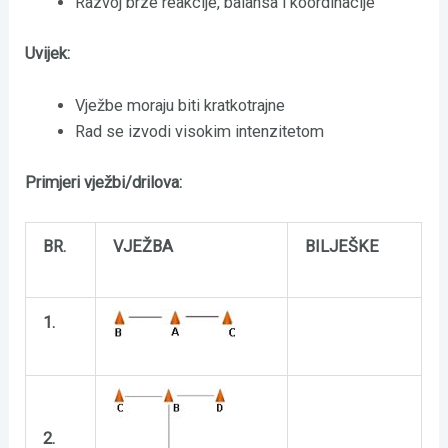
Razvoj brze reakcije, balansa i koordinacije
Uvijek:
Vježbe moraju biti kratkotrajne
Rad se izvodi visokim intenzitetom
Primjeri vježbi/drilova:
BR.
VJEŽBA
BILJEŠKE
1.
2.