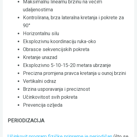
Maksimalnu linearnu brzinu na većim
udaljenostima
Kontrolirana, brza lateralna kretanja i pokrete za
90°
Horizontalnu silu
Eksplozivnu koordinaciju ruka-oko
Obrasce sekvencijskih pokreta
Kretanje unazad
Eksplozivno 5-10-15-20 metara ubrzanje
Precizna promjena pravca kretanja u ounoj brzini
Vertikalni odraz
Brzina usporavanja i preciznost
Učinkovitost svih pokreta
Prevencija ozljeda
PERIODIZACIJA
Učinkovit program fizičke pripreme je periodičan
(što se