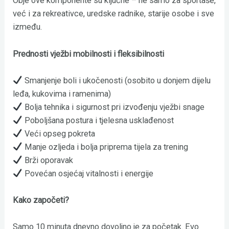
Obje ove komponente su ključne – ne samo za sportaše,
već i za rekreativce, uredske radnike, starije osobe i sve
između.
Prednosti vježbi mobilnosti i fleksibilnosti
Smanjenje boli i ukočenosti (osobito u donjem dijelu
leđa, kukovima i ramenima)
Bolja tehnika i sigurnost pri izvođenju vježbi snage
Poboljšana postura i tjelesna usklađenost
Veći opseg pokreta
Manje ozljeda i bolja priprema tijela za trening
Brži oporavak
Povećan osjećaj vitalnosti i energije
Kako započeti?
Samo 10 minuta dnevno dovoljno je za početak. Evo