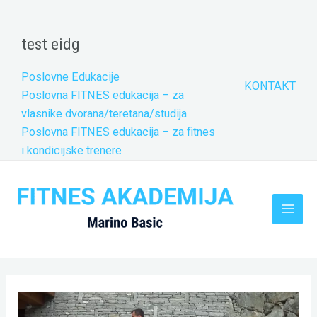
Skip
to
test eidg
content
Poslovne Edukacije
KONTAKT
Poslovna FITNES edukacija – za
vlasnike dvorana/teretana/studija
Poslovna FITNES edukacija – za fitnes
i kondicijske trenere
Main
Men