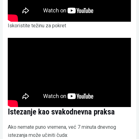
Iskoristite težinu za pokret
Istezanje kao svakodnevna praksa
Ako nemate puno vremena, već 7 minuta dnevnog
istezanja može učiniti čuda: