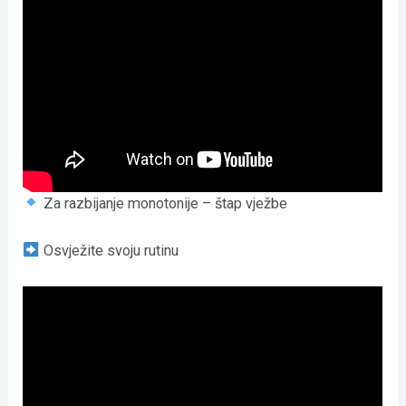
Za razbijanje monotonije – štap vježbe
Osvježite svoju rutinu