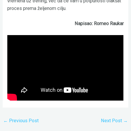
vremena uz trening, već da će vam u potpunosti olakšat
proces prema željenom cilju.
Napisao: Romeo Raukar
←
Previous Post
Next Post
→