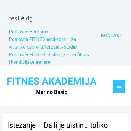
Skip
to
test eidg
content
Poslovne Edukacije
KONTAKT
Poslovna FITNES edukacija – za
vlasnike dvorana/teretana/studija
Poslovna FITNES edukacija – za fitnes
i kondicijske trenere
Main
Men
Istezanje – Da li je uistinu toliko