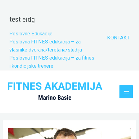
Skip
to
test eidg
content
Poslovne Edukacije
KONTAKT
Poslovna FITNES edukacija – za
vlasnike dvorana/teretana/studija
Poslovna FITNES edukacija – za fitnes
i kondicijske trenere
Main
Men