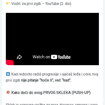
Vodič za prvi zgib – YouTube (2. dio)
Kad redovito radiš progresije i ojačaš leđa i core, tvoj
prvi zgib
nije pitanje “hoće li”, već “kad”.
Kako doći do svog PRVOG SKLEKA (PUSH-UP)
Sklek je osnovna vježba za prsa, tricepse, ramena i core.