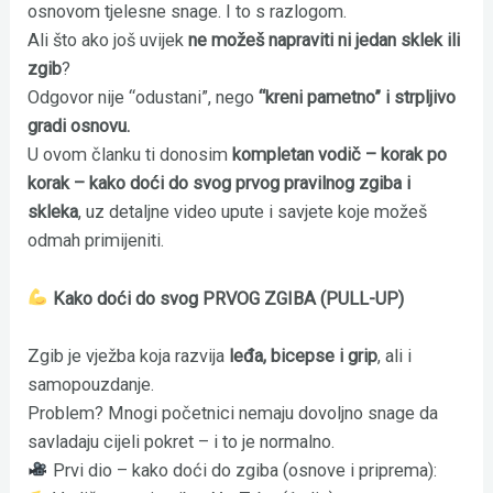
osnovom tjelesne snage. I to s razlogom.
Ali što ako još uvijek
ne možeš napraviti ni jedan sklek ili
zgib
?
Odgovor nije “odustani”, nego
“kreni pametno” i strpljivo
gradi osnovu.
U ovom članku ti donosim
kompletan vodič – korak po
korak – kako doći do svog prvog pravilnog zgiba i
skleka
, uz detaljne video upute i savjete koje možeš
odmah primijeniti.
Kako doći do svog PRVOG ZGIBA (PULL-UP)
Zgib je vježba koja razvija
leđa, bicepse i grip
, ali i
samopouzdanje.
Problem? Mnogi početnici nemaju dovoljno snage da
savladaju cijeli pokret – i to je normalno.
Prvi dio – kako doći do zgiba (osnove i priprema):