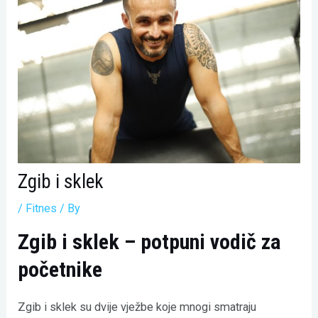
Zgib i sklek
/
Fitnes
/ By
Zgib i sklek – potpuni vodič za
početnike
Zgib i sklek su dvije vježbe koje mnogi smatraju