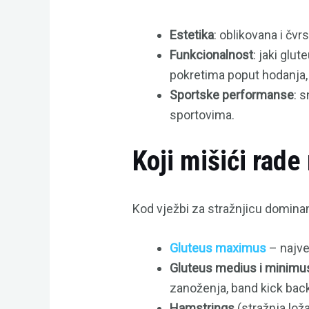
Estetika
: oblikovana i čv
Funkcionalnost
: jaki glu
pokretima poput hodanja, 
Sportske performanse
: 
sportovima.
Koji mišići rade
Kod vježbi za stražnjicu domina
Gluteus maximus
– najve
Gluteus medius i minimu
zanoženja, band kick back
Hamstrings
(stražnja lož