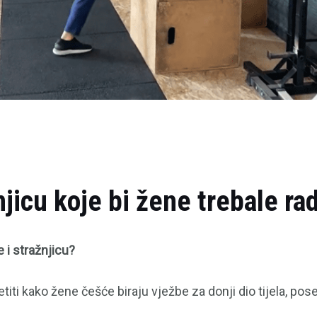
jicu koje bi žene trebale rad
 i stražnjicu?
titi kako žene češće biraju vježbe za donji dio tijela, po