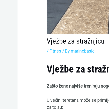
Vježbe za stražnjicu
/
Fitnes
/ By
marinobasic
Vježbe za stražn
Zašto žene najviše treniraju noge
U većini teretana može se primije
za to su: