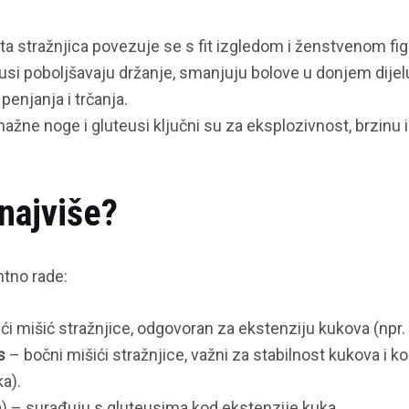
rsta stražnjica povezuje se s fit izgledom i ženstvenom fi
teusi poboljšavaju držanje, smanjuju bolove u donjem dij
penjanja i trčanja.
snažne noge i gluteusi ključni su za eksplozivnost, brzinu i
 najviše?
ntno rade:
ći mišić stražnjice, odgovoran za ekstenziju kukova (npr. 
s
– bočni mišići stražnjice, važni za stabilnost kukova i ko
a).
a) – surađuju s gluteusima kod ekstenzije kuka.