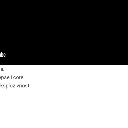
a.
epse i core.
ksplozivnosti.