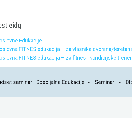
est eidg
oslovne Edukacije
oslovna FITNES edukacija – za vlasnike dvorana/teretana
oslovna FITNES edukacija – za fitnes i kondicijske trene
indset seminar
Specijalne Edukacije
Seminari
Bl