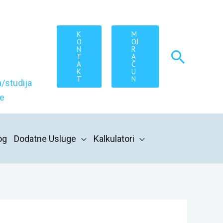
K
M
O
OJ
N
R
Searc
T
A
A
Č
K
U
T
N
/studija
re
og
Dodatne Usluge
Kalkulatori