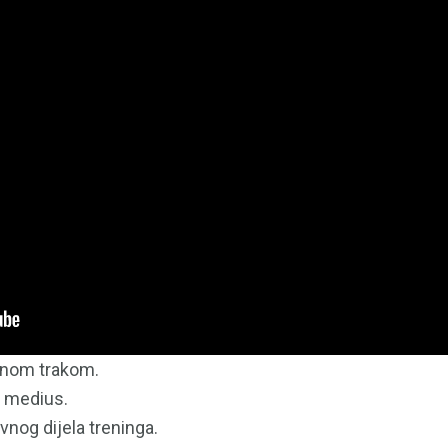
čnom trakom.
i medius.
avnog dijela treninga.