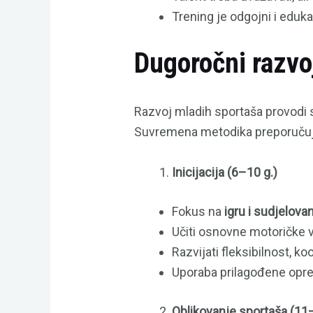
Trening je odgojni i eduka
Dugoročni razvoj
Razvoj mladih sportaša provodi 
Suvremena metodika preporuču
Inicijacija (6–10 g.)
Fokus na
igru i sudjelova
Učiti osnovne motoričke vj
Razvijati fleksibilnost, ko
Uporaba prilagođene oprem
Oblikovanje sportaša (11