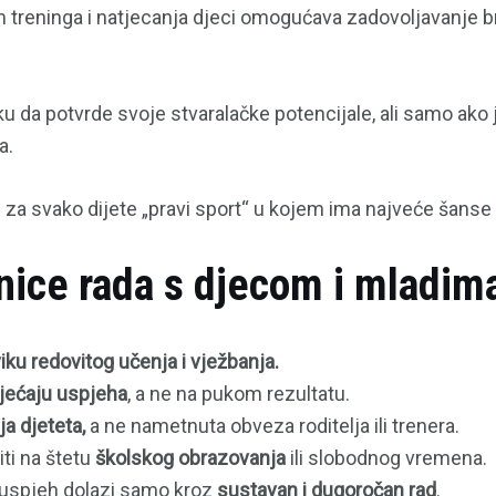
treninga i natjecanja djeci omogućava zadovoljavanje bro
ku da potvrde svoje stvaralačke potencijale, ali samo ako 
a.
 za svako dijete „pravi sport“ u kojem ima najveće šanse 
ice rada s djecom i mladim
iku redovitog učenja i vježbanja.
sjećaju uspjeha
, a ne na pukom rezultatu.
ja djeteta,
a ne nametnuta obveza roditelja ili trenera.
iti na štetu
školskog obrazovanja
ili slobodnog vremena.
i uspjeh dolazi samo kroz
sustavan i dugoročan rad
.