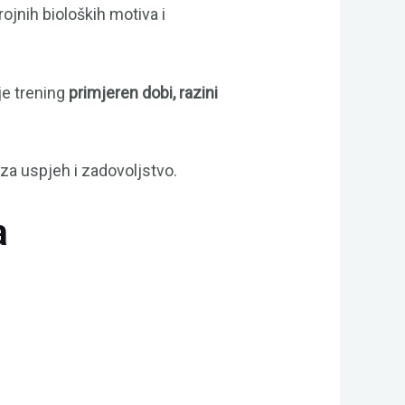
jnih bioloških motiva i
je trening
primjeren dobi, razini
za uspjeh i zadovoljstvo.
a