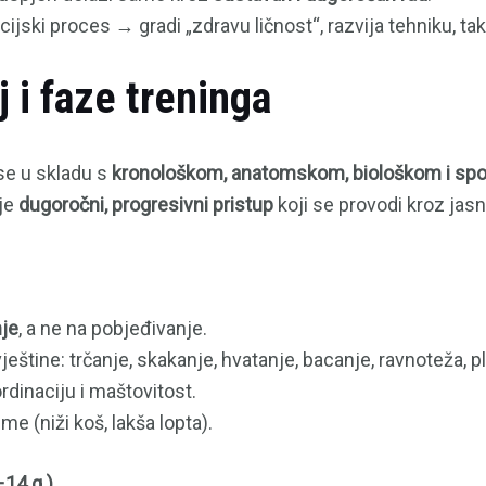
cijski proces → gradi „zdravu ličnost“, razvija tehniku, ta
 i faze treninga
se u skladu s
kronološkom, anatomskom, biološkom i sp
je
dugoročni, progresivni pristup
koji se provodi kroz jasn
nje
, a ne na pobjeđivanje.
eštine: trčanje, skakanje, hvatanje, bacanje, ravnoteža, pl
ordinaciju i maštovitost.
e (niži koš, lakša lopta).
–14 g.)