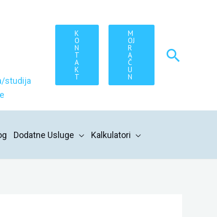
K
M
O
OJ
N
R
Searc
T
A
A
Č
K
U
T
N
/studija
re
og
Dodatne Usluge
Kalkulatori