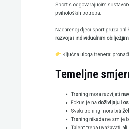
Sport s odgovarajućim sustavom 
psiholoških potreba.
Nadarenoj djeci sport pruža prili
razvoja i individualnim obilježjim
Ključna uloga trenera: pronaći
Temeljne smjern
Trening mora razvijati
nav
Fokus je na
doživljaju i o
Svaki trening mora biti
žel
Trening nikada ne smije b
Talent treba uvažavati, al