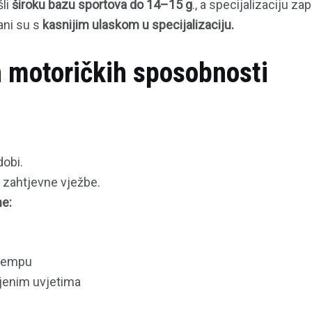
šli
široku bazu sportova do 14–15 g
., a specijalizaciju za
ani su s
kasnijim ulaskom u specijalizaciju.
 motoričkih sposobnosti
dobi.
 zahtjevne vježbe.
ne:
 tempu
njenim uvjetima