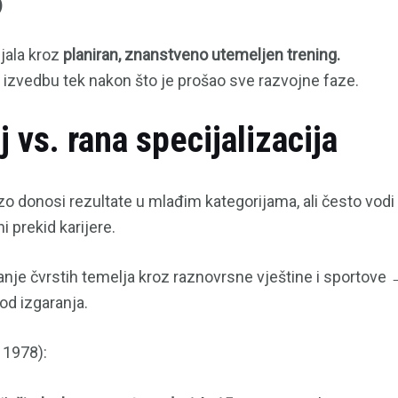
)
jala kroz
planiran, znanstveno utemeljen trening.
 izvedbu tek nakon što je prošao sve razvojne faze.
j vs. rana specijalizacija
o donosi rezultate u mlađim kategorijama, ali često vodi 
i prekid karijere.
nje čvrstih temelja kroz raznovrsne vještine i sportov
od izgaranja.
 1978):