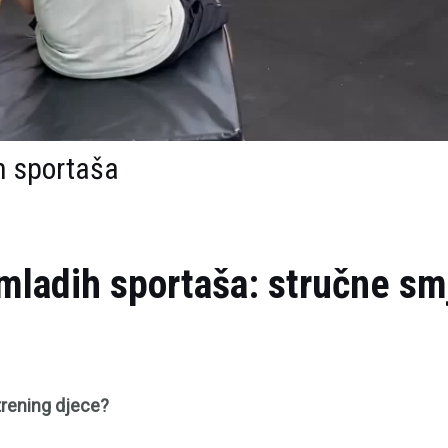
h sportaša
 mladih sportaša: stručne sm
 trening djece?