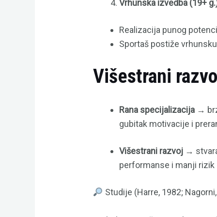
Vrhunska izvedba (19+ g.
Realizacija punog potenci
Sportaš postiže vrhunsku
Višestrani razvo
Rana specijalizacija
→ brz
gubitak motivacije i preran
Višestrani razvoj
→ stvara
performanse i manji rizik 
Studije (Harre, 1982; Nagorni,