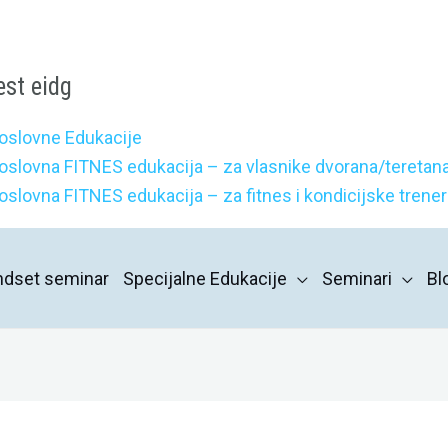
est eidg
oslovne Edukacije
oslovna FITNES edukacija – za vlasnike dvorana/teretana
oslovna FITNES edukacija – za fitnes i kondicijske trene
indset seminar
Specijalne Edukacije
Seminari
Bl