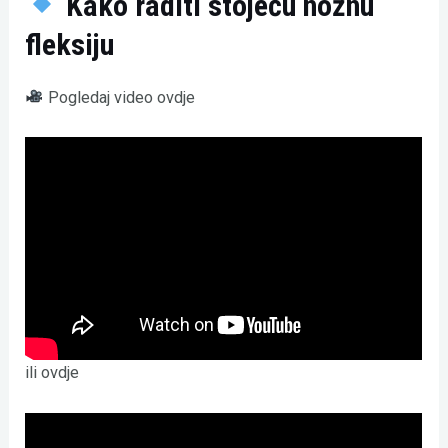
Kako raditi stojeću nožnu
fleksiju
Pogledaj video ovdje
ili ovdje