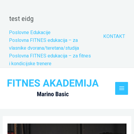
Skip
to
test eidg
content
Poslovne Edukacije
KONTAKT
Poslovna FITNES edukacija – za
vlasnike dvorana/teretana/studija
Poslovna FITNES edukacija – za fitnes
i kondicijske trenere
Main
Men