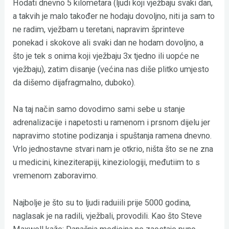
Hodati dnevno 5 kilometara (ljudi koji vježbaju svaki dan,
a takvih je malo također ne hodaju dovoljno, niti ja sam to
ne radim, vježbam u teretani, napravim šprinteve
ponekad i skokove ali svaki dan ne hodam dovoljno, a
što je tek s onima koji vježbaju 3x tjedno ili uopće ne
vježbaju), zatim disanje (većina nas diše plitko umjesto
da dišemo dijafragmalno, duboko).
Na taj način samo dovodimo sami sebe u stanje
adrenalizacije i napetosti u ramenom i prsnom dijelu jer
napravimo stotine podizanja i spuštanja ramena dnevno.
Vrlo jednostavne stvari nam je otkrio, ništa što se ne zna
u medicini, kineziterapiji, kineziologiji, međutiim to s
vremenom zaboravimo.
Najbolje je što su to ljudi raduiili prije 5000 godina,
naglasak je na radili, vježbali, provodili. Kao što Steve