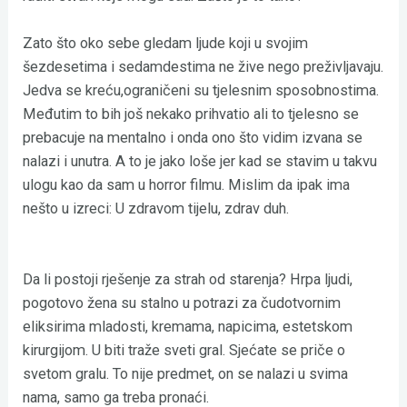
Zato što oko sebe gledam ljude koji u svojim
šezdesetima i sedamdestima ne žive nego preživljavaju.
Jedva se kreću,ograničeni su tjelesnim sposobnostima.
Međutim to bih još nekako prihvatio ali to tjelesno se
prebacuje na mentalno i onda ono što vidim izvana se
nalazi i unutra. A to je jako loše jer kad se stavim u takvu
ulogu kao da sam u horror filmu. Mislim da ipak ima
nešto u izreci: U zdravom tijelu, zdrav duh.
Da li postoji rješenje za strah od starenja? Hrpa ljudi,
pogotovo žena su stalno u potrazi za čudotvornim
eliksirima mladosti, kremama, napicima, estetskom
kirurgijom. U biti traže sveti gral. Sjećate se priče o
svetom gralu. To nije predmet, on se nalazi u svima
nama, samo ga treba pronaći.