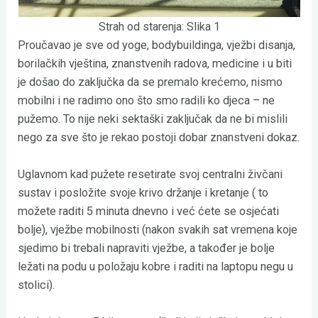
Strah od starenja: Slika 1
Proučavao je sve od yoge, bodybuildinga, vježbi disanja,
borilačkih vještina, znanstvenih radova, medicine i u biti
je došao do zaključka da se premalo krećemo, nismo
mobilni i ne radimo ono što smo radili ko djeca – ne
pužemo. To nije neki sektaški zaključak da ne bi mislili
nego za sve što je rekao postoji dobar znanstveni dokaz.
Uglavnom kad pužete resetirate svoj centralni živčani
sustav i posložite svoje krivo držanje i kretanje ( to
možete raditi 5 minuta dnevno i već ćete se osjećati
bolje), vježbe mobilnosti (nakon svakih sat vremena koje
sjedimo bi trebali napraviti vježbe, a također je bolje
ležati na podu u položaju kobre i raditi na laptopu negu u
stolici).