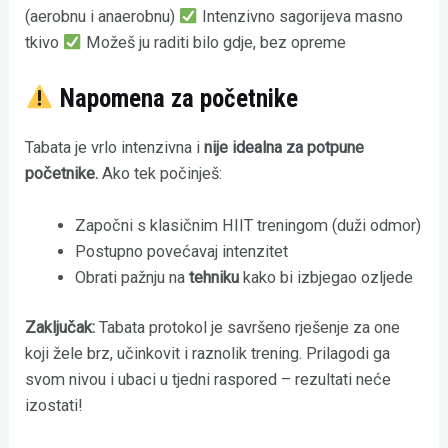
(aerobnu i anaerobnu)
Intenzivno sagorijeva masno
tkivo
Možeš ju raditi bilo gdje, bez opreme
Napomena za početnike
Tabata je vrlo intenzivna i
nije idealna za potpune
početnike.
Ako tek počinješ:
Započni s klasičnim HIIT treningom (duži odmor)
Postupno povećavaj intenzitet
Obrati pažnju na
tehniku
kako bi izbjegao ozljede
Zaključak:
Tabata protokol je savršeno rješenje za one
koji žele brz, učinkovit i raznolik trening. Prilagodi ga
svom nivou i ubaci u tjedni raspored – rezultati neće
izostati!