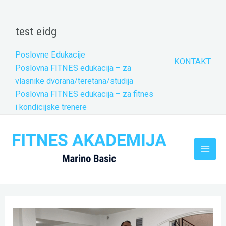
Skip
to
test eidg
content
Poslovne Edukacije
KONTAKT
Poslovna FITNES edukacija – za
vlasnike dvorana/teretana/studija
Poslovna FITNES edukacija – za fitnes
i kondicijske trenere
Main
Men