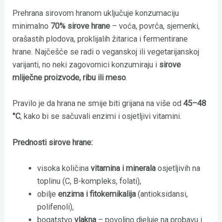
Prehrana sirovom hranom uključuje konzumaciju
minimalno
70% sirove hrane
– voća, povrća, sjemenki,
orašastih plodova, proklijalih žitarica i fermentirane
hrane. Najčešće se radi o veganskoj ili vegetarijanskoj
varijanti, no neki zagovornici konzumiraju i
sirove
mliječne proizvode, ribu ili meso
.
Pravilo je da hrana ne smije biti grijana na više od
45–48
°C
, kako bi se sačuvali enzimi i osjetljivi vitamini.
Prednosti sirove hrane:
visoka količina
vitamina i minerala
osjetljivih na
toplinu (C, B-kompleks, folati),
obilje
enzima i fitokemikalija
(antioksidansi,
polifenoli),
bogatstvo
vlakna
– povoljno djeluje na probavu i