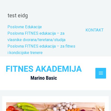
Skip
to
test eidg
content
Poslovne Edukacije
KONTAKT
Poslovna FITNES edukacija – za
vlasnike dvorana/teretana/studija
Poslovna FITNES edukacija – za fitnes
i kondicijske trenere
Main
Men