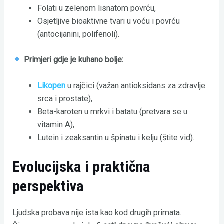
Folati u zelenom lisnatom povrću,
Osjetljive bioaktivne tvari u voću i povrću
(antocijanini, polifenoli).
Primjeri gdje je kuhano bolje:
Likopen
u rajčici (važan antioksidans za zdravlje
srca i prostate),
Beta-karoten u mrkvi i batatu (pretvara se u
vitamin A),
Lutein i zeaksantin u špinatu i kelju (štite vid).
Evolucijska i praktična
perspektiva
Ljudska probava nije ista kao kod drugih primata.