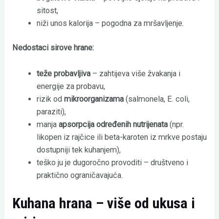
sitost,
niži unos kalorija – pogodna za mršavljenje.
Nedostaci sirove hrane:
teže probavljiva
– zahtijeva više žvakanja i
energije za probavu,
rizik od
mikroorganizama
(salmonela, E. coli,
paraziti),
manja
apsorpcija određenih nutrijenata
(npr.
likopen iz rajčice ili beta-karoten iz mrkve postaju
dostupniji tek kuhanjem),
teško ju je dugoročno provoditi – društveno i
praktično ograničavajuća.
Kuhana hrana – više od ukusa i