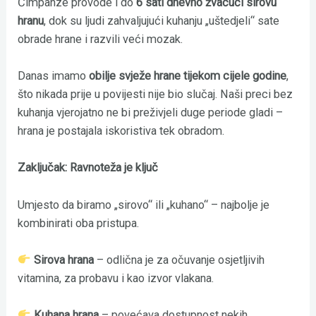
Čimpanze provode i do
6 sati dnevno žvačući sirovu
hranu
, dok su ljudi zahvaljujući kuhanju „uštedjeli“ sate
obrade hrane i razvili veći mozak.
Danas imamo
obilje svježe hrane tijekom cijele godine
,
što nikada prije u povijesti nije bio slučaj. Naši preci bez
kuhanja vjerojatno ne bi preživjeli duge periode gladi –
hrana je postajala iskoristiva tek obradom.
Zaključak: Ravnoteža je ključ
Umjesto da biramo „sirovo“ ili „kuhano“ – najbolje je
kombinirati oba pristupa.
Sirova hrana
– odlična je za očuvanje osjetljivih
vitamina, za probavu i kao izvor vlakana.
Kuhana hrana
– povećava dostupnost nekih