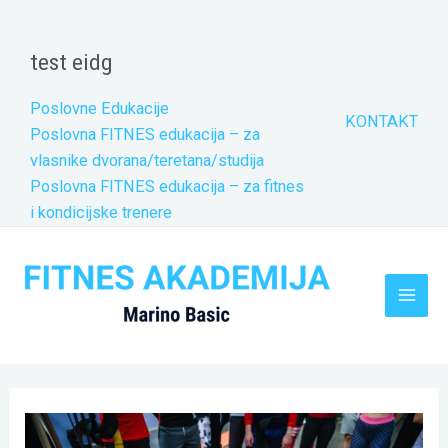
Skip
to
test eidg
content
Poslovne Edukacije
KONTAKT
Poslovna FITNES edukacija – za
vlasnike dvorana/teretana/studija
Poslovna FITNES edukacija – za fitnes
i kondicijske trenere
Main
Men