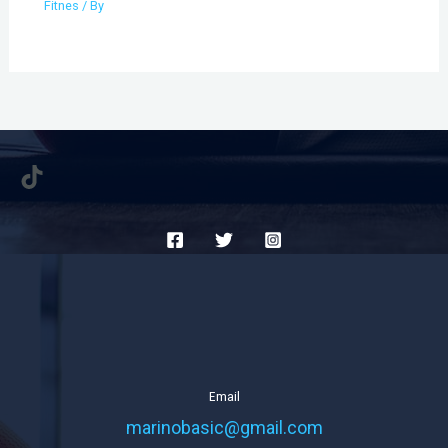
Fitnes
/ By
TikTok
Email
marinobasic@gmail.com