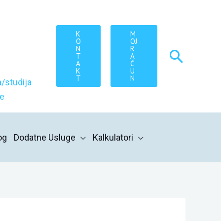
K
M
O
OJ
N
R
Searc
T
A
A
Č
K
U
T
N
/studija
re
og
Dodatne Usluge
Kalkulatori