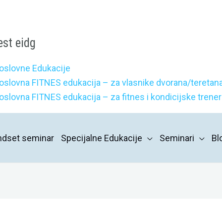
est eidg
oslovne Edukacije
oslovna FITNES edukacija – za vlasnike dvorana/teretana
oslovna FITNES edukacija – za fitnes i kondicijske trene
indset seminar
Specijalne Edukacije
Seminari
Bl