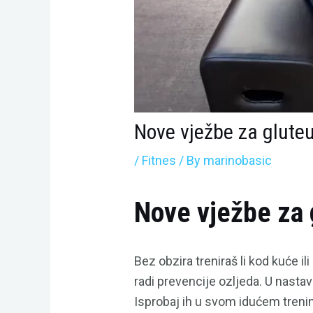
Nove vježbe za gluteus
/
Fitnes
/ By
marinobasic
Nove vježbe za 
Bez obzira treniraš li kod kuće ili
radi prevencije ozljeda. U nasta
Isprobaj ih u svom idućem treni