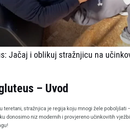
: Jačaj i oblikuj stražnjicu na učinko
gluteus – Uvod
 u teretani, stražnjica je regija koju mnogi žele poboljšati –
vku donosimo niz modernih i provjereno učinkovitih vježbi 
ngu!