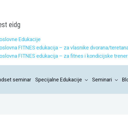
est eidg
oslovne Edukacije
oslovna FITNES edukacija – za vlasnike dvorana/teretana
oslovna FITNES edukacija – za fitnes i kondicijske trene
indset seminar
Specijalne Edukacije
Seminari
Bl