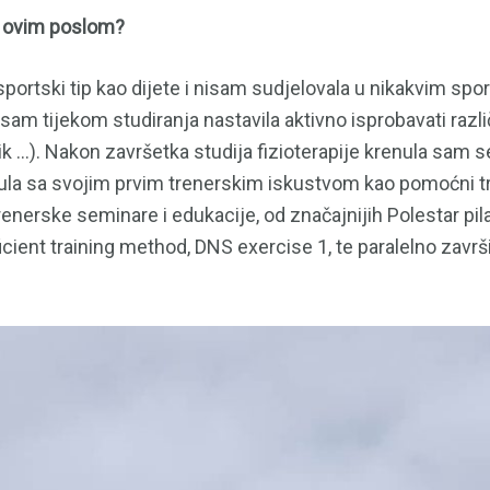
ti ovim poslom?
portski tip kao dijete i nisam sudjelovala u nikakvim spo
sam tijekom studiranja nastavila aktivno isprobavati razli
bik …). Nakon završetka studija fizioterapije krenula sam 
enula sa svojim prvim trenerskim iskustvom kao pomoćni t
renerske seminare i edukacije, od značajnijih Polestar pila
cient training method, DNS exercise 1, te paralelno završi