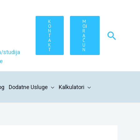
K
M
O
OJ
N
R
Searc
T
A
A
Č
K
U
T
N
/studija
re
og
Dodatne Usluge
Kalkulatori