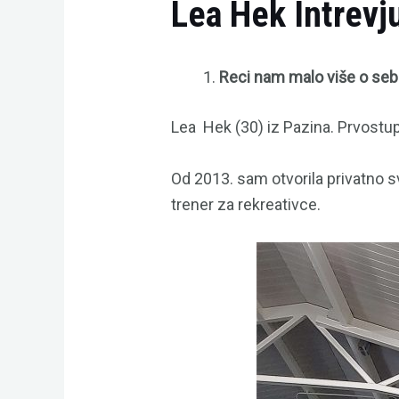
Lea Hek Intrevj
Reci nam malo više o sebi
Lea Hek (30) iz Pazina. Prvostup
Od 2013. sam otvorila privatno sv
trener za rekreativce.