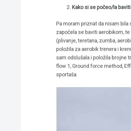
Kako si se počeo/la bavi
Pa moram priznat da nisam bila s
započela se baviti aerobikom, te 
(plivanje, teretana, zumba, aero
položila za aerobik trenera i kr
sam odslušala i položila brojne t
flow 1, Ground force method, Effi
sportaša.