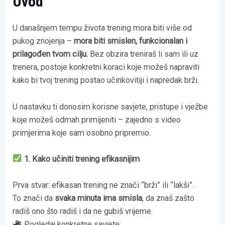
Uvod
U današnjem tempu života trening mora biti više od
pukog znojenja –
mora biti smislen, funkcionalan i
prilagođen tvom cilju.
Bez obzira treniraš li sam ili uz
trenera, postoje konkretni koraci koje možeš napraviti
kako bi tvoj trening postao učinkovitiji i napredak brži.
U nastavku ti donosim korisne savjete, pristupe i vježbe
koje možeš odmah primijeniti – zajedno s video
primjerima koje sam osobno pripremio.
1. Kako učiniti trening efikasnijim
Prva stvar: efikasan trening ne znači “brži” ili “lakši”.
To znači da
svaka minuta ima smisla
, da znaš zašto
radiš ono što radiš i da ne gubiš vrijeme.
Pogledaj konkretne savjete: