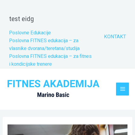
Skip
to
test eidg
content
Poslovne Edukacije
KONTAKT
Poslovna FITNES edukacija – za
vlasnike dvorana/teretana/studija
Poslovna FITNES edukacija – za fitnes
i kondicijske trenere
Main
Men