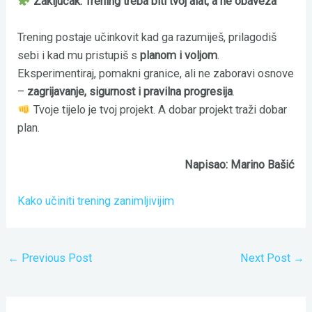
Zaključak: Trening treba biti tvoj alat, a ne obaveza
Trening postaje učinkovit kad ga razumiješ, prilagodiš
sebi i kad mu pristupiš s
planom i voljom
.
Eksperimentiraj, pomakni granice, ali ne zaboravi osnove
–
zagrijavanje, sigurnost i pravilna progresija
.
Tvoje tijelo je tvoj projekt. A dobar projekt traži dobar
plan.
Napisao: Marino Bašić
Kako učiniti trening zanimljivijim
←
Previous Post
Next Post
→