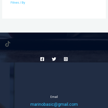
Fitnes
/ By
TikTok
Email
marinobasic@gmail.com