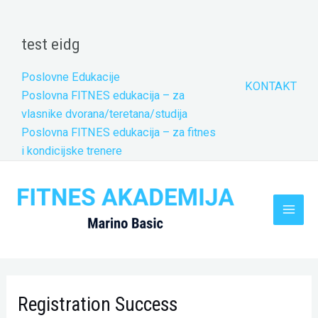
Skip
to
test eidg
content
Poslovne Edukacije
KONTAKT
Poslovna FITNES edukacija – za
vlasnike dvorana/teretana/studija
Poslovna FITNES edukacija – za fitnes
i kondicijske trenere
Main
Men
Registration Success