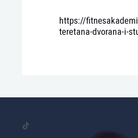
https://fitnesakadem
teretana-dvorana-i-st
TikTok