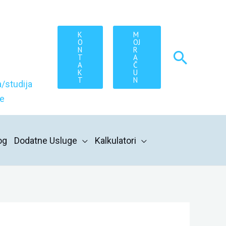
K
M
O
OJ
N
R
Searc
T
A
A
Č
K
U
T
N
/studija
re
og
Dodatne Usluge
Kalkulatori