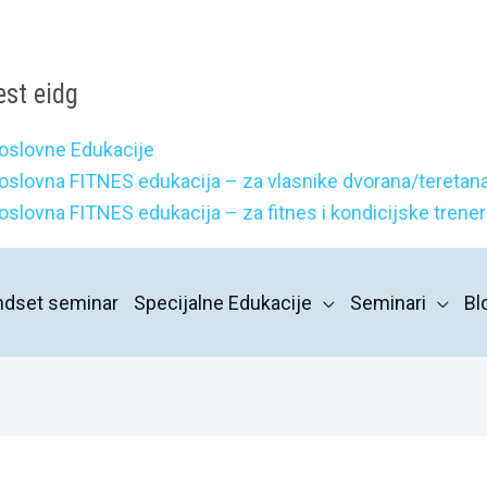
est eidg
oslovne Edukacije
oslovna FITNES edukacija – za vlasnike dvorana/teretana
oslovna FITNES edukacija – za fitnes i kondicijske trene
indset seminar
Specijalne Edukacije
Seminari
Bl