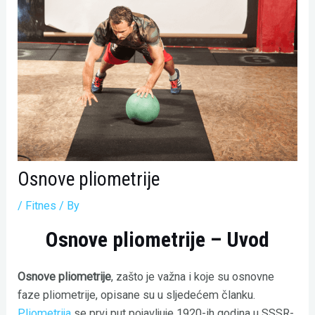
Osnove pliometrije
/
Fitnes
/ By
Osnove pliometrije – Uvod
Osnove pliometrije
, zašto je važna i koje su osnovne
faze pliometrije, opisane su u sljedećem članku.
Pliometrija
se prvi put pojavljuje 1920-ih godina u SSSR-