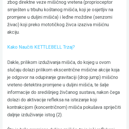
zbog direktne veze mišićnog vretena (proprioceptor
smješten u trbuhu koštanog mišića, koji je osjetljiv na
promjene u duljini mišića) i leđne moždine (senzorni
živac) koji preko mototičkog živca izaziva mišićnu
akciju.
Kako Naučiti KETTLEBELL Trzaj?
Dakle, prilikom izduživanja mišića, do kojeg u ovom
slučaju dolazi prilikom ekscentrične mišićne akcije koja
je odgovor na odupiranje gravitaciji (drop jump) mišićno
vreteno detektira promjene u duljini mišića, te šalje
informacije do središnjeg živčanog sustava, nakon čega
dolazi do aktivacije refleksa na istezanje koji
kontrakcijom (koncentričnom) mišića pokušava spriječiti
daljnje izduživanje istog (2).