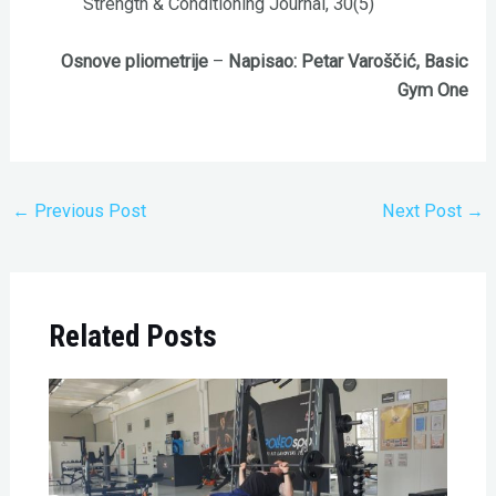
Strength & Conditioning Journal, 30(5)
Osnove pliometrije
–
Napisao: Petar Varoščić, Basic
Gym One
←
Previous Post
Next Post
→
Related Posts