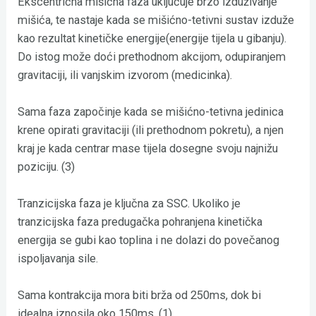
Ekscentrična mišićna faza uključuje brzo izduživanje
mišića, te nastaje kada se mišićno-tetivni sustav izduže
kao rezultat kinetičke energije(energije tijela u gibanju).
Do istog može doći prethodnom akcijom, odupiranjem
gravitaciji, ili vanjskim izvorom (medicinka).
Sama faza započinje kada se mišićno-tetivna jedinica
krene opirati gravitaciji (ili prethodnom pokretu), a njen
kraj je kada centrar mase tijela dosegne svoju najnižu
poziciju. (3)
Tranzicijska faza je ključna za SSC. Ukoliko je
tranzicijska faza predugačka pohranjena kinetička
energija se gubi kao toplina i ne dolazi do povečanog
ispoljavanja sile.
Sama kontrakcija mora biti brža od 250ms, dok bi
idealna iznosila oko 150ms. (1)