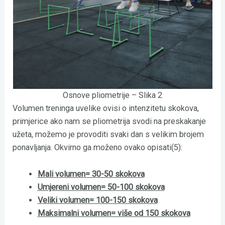
Osnove pliometrije – Slika 2
Volumen treninga uvelike ovisi o intenzitetu skokova,
primjerice ako nam se pliometrija svodi na preskakanje
užeta, možemo je provoditi svaki dan s velikim brojem
ponavljanja. Okvirno ga moženo ovako opisati(5):
Mali volumen= 30-50 skokova
Umjereni volumen= 50-100 skokova
Veliki volumen= 100-150 skokova
Maksimalni volumen= više od 150 skokova