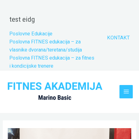
Skip
to
test eidg
content
Poslovne Edukacije
KONTAKT
Poslovna FITNES edukacija – za
vlasnike dvorana/teretana/studija
Poslovna FITNES edukacija – za fitnes
i kondicijske trenere
Main
Men