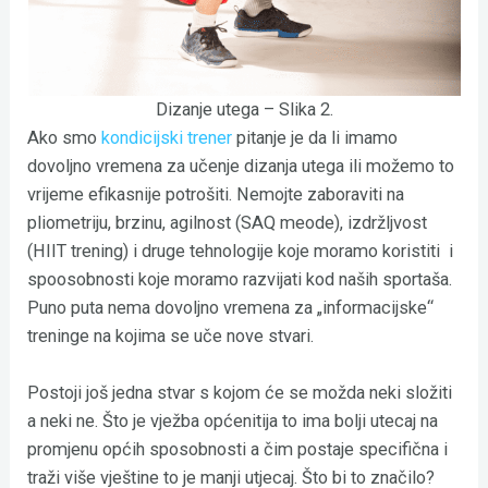
Dizanje utega – Slika 2.
Ako smo
kondicijski trener
pitanje je da li imamo
dovoljno vremena za učenje dizanja utega ili možemo to
vrijeme efikasnije potrošiti. Nemojte zaboraviti na
pliometriju, brzinu, agilnost (SAQ meode), izdržljvost
(HIIT trening) i druge tehnologije koje moramo koristiti i
spoosobnosti koje moramo razvijati kod naših sportaša.
Puno puta nema dovoljno vremena za „informacijske“
treninge na kojima se uče nove stvari.
Postoji još jedna stvar s kojom će se možda neki složiti
a neki ne. Što je vježba općenitija to ima bolji utecaj na
promjenu općih sposobnosti a čim postaje specifična i
traži više vještine to je manji utjecaj. Što bi to značilo?