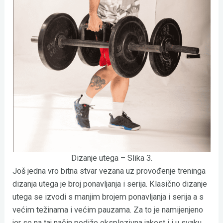
Dizanje utega – Slika 3.
Još jedna vro bitna stvar vezana uz provođenje treninga
dizanja utega je broj ponavljanja i serija. Klasično dizanje
utega se izvodi s manjim brojem ponavljanja i serija a s
većim težinama i većim pauzama. Za to je namijenjeno
jer se na taj način podiže eksplozivna jakost i i u svaku