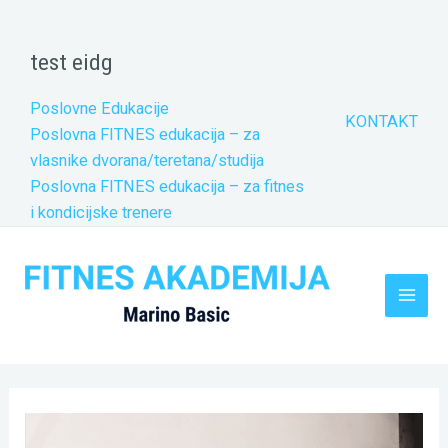
Skip
to
test eidg
content
Poslovne Edukacije
KONTAKT
Poslovna FITNES edukacija – za
vlasnike dvorana/teretana/studija
Poslovna FITNES edukacija – za fitnes
i kondicijske trenere
Main
Men